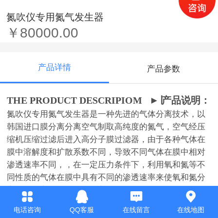
氮吹仪专用氮气发生器
￥80000.00
产品详情
产品参数
►
THE PRODUCT DESCRIPIOM
∣产品说明：
氮吹仪专用氮气发生器是一种先进的气体分离技术，以
韩国进口膜分离分离空气制取高纯度的氮气，空气经压
缩机压缩过滤后进入高分子膜过滤器，由于各种气体在
膜中溶解度和扩散系数不同，导致不同气体在膜中相对
渗透速率不同，，在一定压力条件下，利用氧和氮等不
同性质的气体在膜中具有不同的渗透速率来使氧和氮分
离。和其它制氮设备相比它具有结构更为简单、体积更
小、无切换阀门、维护量更少、产气更快
(
≤
3
分钟
)
、增
电话咨询
QQ客服
在线留言
在线地图
容方便等优点。